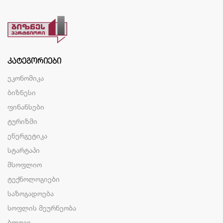
ᲙᲐᲢᲔᲒᲝᲠᲘᲔᲑᲘ
ეკონომიკა
ბიზნესი
ფინანსები
ტურიზმი
ენერგეტიკა
სტარტაპი
მსოფლიო
ტექნოლოგიები
საზოგადოება
სოფლის მეურნეობა
ბლოგი