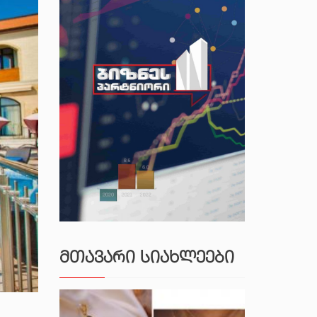
ᲛᲗᲐᲕᲐᲠᲘ ᲡᲘᲐᲮᲚᲔᲔᲑᲘ