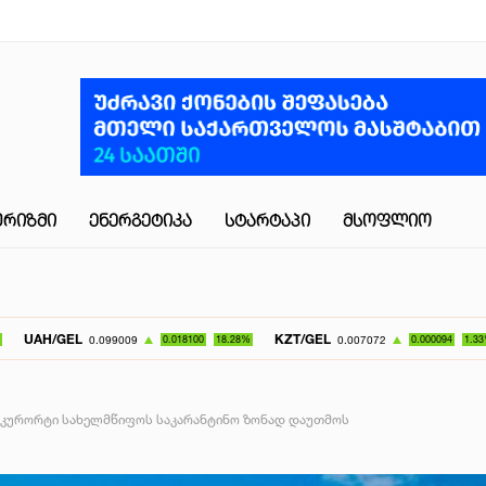
ᲣᲠᲘᲖᲛᲘ
ᲔᲜᲔᲠᲒᲔᲢᲘᲙᲐ
ᲡᲢᲐᲠᲢᲐᲞᲘ
ᲛᲡᲝᲤᲚᲘᲝ
EL
KZT/GEL
UZS/G
0.099009
0.018100
18.28%
0.007072
0.000094
1.33%
ის კურორტი სახელმწიფოს საკარანტინო ზონად დაუთმოს