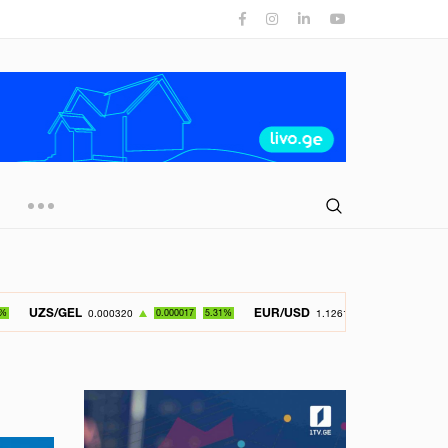
EL
EUR/USD
GBP
0.000320
0.000017
5.31%
1.126150
-0.049800
4.42%