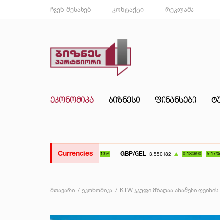
ჩვენ შესახებ
კონტაქტი
რეკლამა
ᲔᲙᲝᲜᲝᲛᲘᲙᲐ
ᲑᲘᲖᲜᲔᲡᲘ
ᲤᲘᲜᲐᲜᲡᲔᲑᲘ
Ტ
Currencies
GBP/GEL
UAH/G
3.550182
0.183690
5.17%
მთავარი
ეკონომიკა
KTW ჯგუფი მზადაა ახაშენი ღვინ