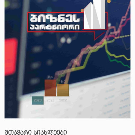
ᲛᲗᲐᲕᲐᲠᲘ ᲡᲘᲐᲮᲚᲔᲔᲑᲘ