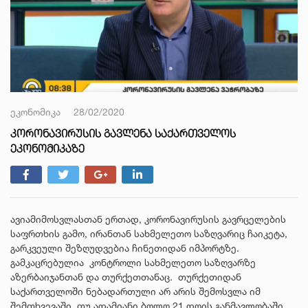
ეკონომიკა
28/02/2020
ᲙᲝᲠᲝᲜᲐᲕᲘᲠᲣᲡᲘᲡ ᲒᲐᲕᲚᲔᲜᲐ ᲡᲐᲥᲐᲠᲗᲕᲔᲚᲝᲡ
ᲔᲙᲝᲜᲝᲛᲘᲙᲐᲖᲔ
ავიამიმოსვლასთან ერთად, კორონავირუსის გავრცელების
საფრთხის გამო, ირანთან სახმელეთო საზღვარიც ჩაიკეტა,
გარკვეული შეზღუდვებია ჩინეთიდან იმპორტზე.
გამკაცრებულია კონტროლი სახმელეთო საზღვარზე
აზერბაიჯანთან და თურქეთთანაც. თურქეთიდან
საქართველოში ნებადართული არ არის შემოსვლა იმ
შემთხვევაში, თუ ადამიანი ბოლო 21 დღის განმავლობაში