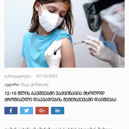
საზოგადოება
07/10/2021
ავტორი:
მაკა ქოჩლაძე
12-15 ᲬᲚᲘᲡ ᲑᲐᲕᲨᲕᲔᲑᲨᲘ ᲕᲐᲥᲪᲘᲜᲐᲪᲘᲐ ᲛᲮᲝᲚᲝᲓ
ᲥᲠᲝᲜᲘᲙᲣᲚᲘ ᲓᲐᲐᲕᲐᲓᲔᲑᲘᲡ ᲨᲔᲛᲗᲮᲕᲔᲕᲐᲨᲘ ᲓᲐᲘᲨᲕᲔᲑᲐ