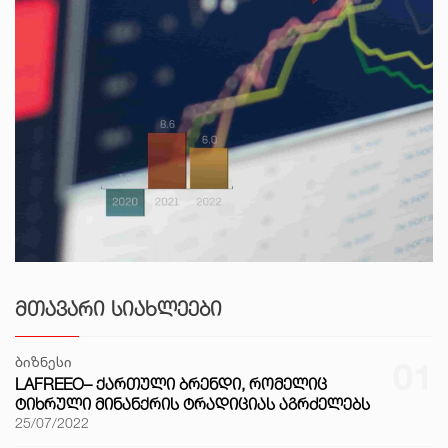
ᲛᲗᲐᲕᲐᲠᲘ ᲡᲘᲐᲮᲚᲔᲔᲑᲘ
ბიზნესი
01
LAFREEO– ᲥᲐᲠᲗᲣᲚᲘ ᲑᲠᲔᲜᲓᲘ, ᲠᲝᲛᲔᲚᲘᲪ
ᲢᲘᲮᲠᲣᲚᲘ ᲛᲘᲜᲐᲜᲥᲠᲘᲡ ᲢᲠᲐᲓᲘᲪᲘᲐᲡ ᲐᲒᲠᲫᲔᲚᲔᲑᲡ
25/07/2022