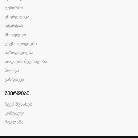
ტურიზმი
ენერგეტიკა
სტარტაპი
მსოფლიო
ტექნოლოგიები
საზოგადოება
სოფლის მეურნეობა
ბლოგი
ჯანდაცვა
ᲒᲕᲔᲠᲓᲔᲑᲘ
ჩვენ შესახებ
კონტაქტი
რეკლამა