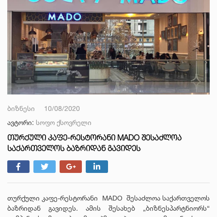
ბიზნესი
10/08/2020
ავტორი:
სოფო ქსოვრელი
ᲗᲣᲠᲥᲣᲚᲘ ᲙᲐᲤᲔ-ᲠᲔᲡᲢᲝᲠᲐᲜᲘ MADO ᲨᲔᲡᲐᲫᲚᲝᲐ
ᲡᲐᲥᲐᲠᲗᲕᲔᲚᲝᲡ ᲑᲐᲖᲠᲘᲓᲐᲜ ᲒᲐᲕᲘᲓᲔᲡ
თურქული კაფე-რესტორანი MADO შესაძლოა საქართველოს
ბაზრიდან გავიდეს. ამის შესახებ „ბიზნესპარტნიორს“