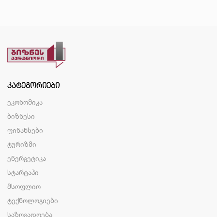
ᲙᲐᲢᲔᲒᲝᲠᲘᲔᲑᲘ
ეკონომიკა
ბიზნესი
ფინანსები
ტურიზმი
ენერგეტიკა
სტარტაპი
მსოფლიო
ტექნოლოგიები
საზოგადოება