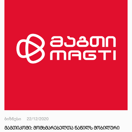
ბიზნესი
22/12/2020
ᲛᲐᲒᲗᲘᲙᲝᲛᲘ: ᲛᲝᲛᲮᲛᲐᲠᲔᲑᲔᲚᲗᲐ ᲜᲐᲬᲘᲚᲡ ᲛᲝᲑᲘᲚᲣᲠᲘ